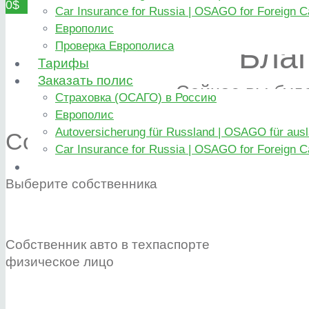
0$
Car Insurance for Russia | OSAGO for Foreign C
Европолис
Благ
Проверка Европолиса
Тарифы
Заказать полис
Сейчас вы буд
Страховка (ОСАГО) в Россию
Европолис
Autoversicherung für Russland | OSAGO für aus
Собственник транспортного
Car Insurance for Russia | OSAGO for Foreign C
Выберите собственника
Собственник авто в техпаспорте
физическое лицо