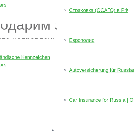
ars
Страховка (ОСАГО) в РФ
одарим за заказ
ете направлены на страницу оплат
Европолис
ländische Kennzeichen
 средства
ars
Autoversicherung für Russl
Car Insurance for Russia | 