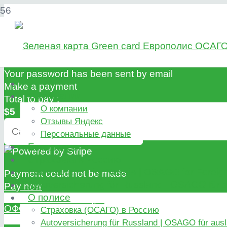
Send me my password
Your password has been sent by email
Make a payment
О компании
Total to pay :
О компании
$5
Отзывы Яндекс
Персональные данные
Европолис
Страховка в Россию
Car Insurance for Russia | OSAGO for Foreig
Payment could not be made
Autoversicherung für Russland | OSAGO für
Pay now
О полисе
ОФОРМИТЬ ОНЛАЙН
Страховка (ОСАГО) в Россию
Autoversicherung für Russland | OSAGO für aus